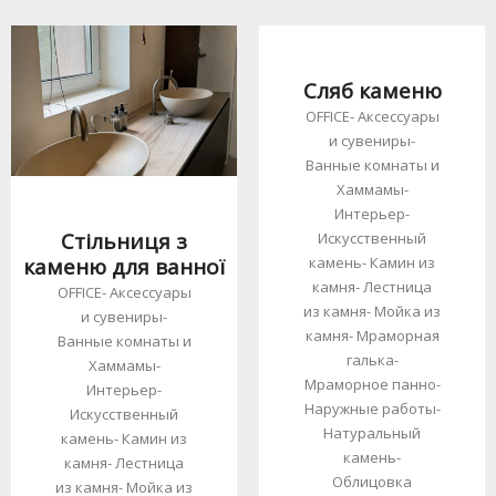
Сляб каменю
OFFICE
-
Аксессуары
и сувениры
-
Ванные комнаты и
Хаммамы
-
Интерьер
-
Стільниця з
Искусственный
камень
-
Камин из
каменю для ванної
камня
-
Лестница
OFFICE
-
Аксессуары
из камня
-
Мойка из
и сувениры
-
камня
-
Мраморная
Ванные комнаты и
галька
-
Хаммамы
-
Мраморное панно
-
Интерьер
-
Наружные работы
-
Искусственный
Натуральный
камень
-
Камин из
камень
-
камня
-
Лестница
Облицовка
из камня
-
Мойка из