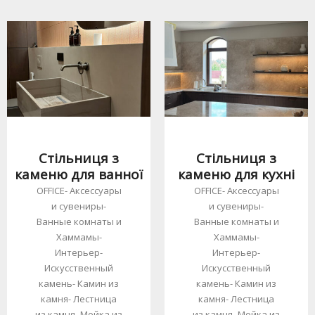
Стільниця з
Стільниця з
каменю для ванної
каменю для кухні
OFFICE
-
Аксессуары
OFFICE
-
Аксессуары
и сувениры
-
и сувениры
-
Ванные комнаты и
Ванные комнаты и
Хаммамы
-
Хаммамы
-
Интерьер
-
Интерьер
-
Искусственный
Искусственный
камень
-
Камин из
камень
-
Камин из
камня
-
Лестница
камня
-
Лестница
из камня
-
Мойка из
из камня
-
Мойка из