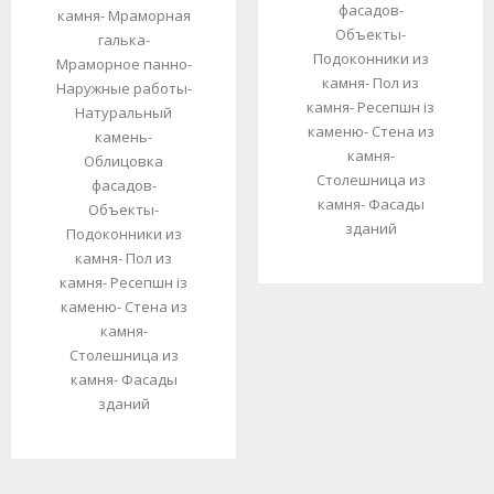
фасадов
-
камня
-
Мраморная
Объекты
-
галька
-
Подоконники из
Мраморное панно
-
камня
-
Пол из
Наружные работы
-
камня
-
Ресепшн із
Натуральный
каменю
-
Стена из
камень
-
камня
-
Облицовка
Столешница из
фасадов
-
камня
-
Фасады
Объекты
-
зданий
Подоконники из
камня
-
Пол из
камня
-
Ресепшн із
каменю
-
Стена из
камня
-
Столешница из
камня
-
Фасады
зданий