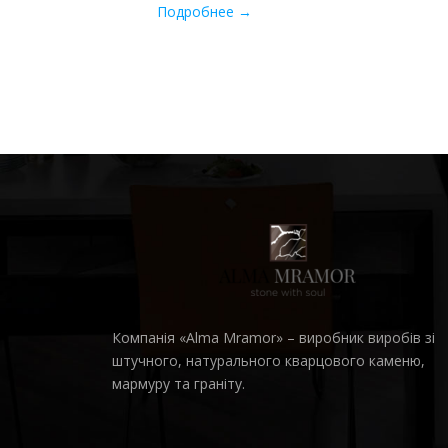
Подробнее →
Компанія «Alma Mramor» – виробник виробів зі
штучного, натурального кварцового каменю,
мармуру та граніту.