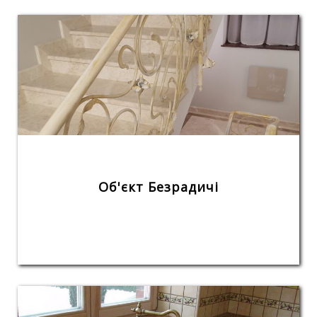
Об'єкт Безрадичі