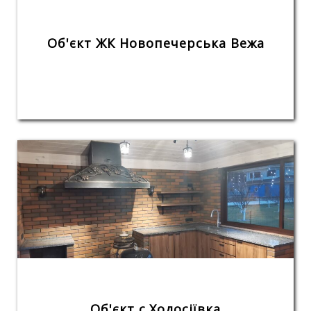
Об'єкт ЖК Новопечерська Вежа
Об'єкт с.Ходосіївка